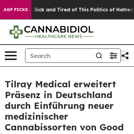
le Are Sick and Tired of This Politics of Hatred”
The S
AGP PICKS
Tilray Medical erweitert
Präsenz in Deutschland
durch Einführung neuer
medizinischer
Cannabissorten von Good